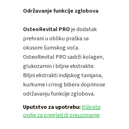
Održavanje funkcije zglobova
OsteoRevital PRO
je dodatak
prehrani u obliku praška sa
okusom šumskog voća.
OsteoRevital PRO sadrži kolagen,
glukozamin i biljne ekstrakte.
Biljni ekstrakti indijskog tamjana,
kurkume i crnog bibera doprinose
održavanju funkcije zglobova.
Uputstvo za upotrebu:
Kliknite
ovdje za pregled ili preuzimanje