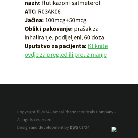
naziv:
flutikazon+salmeterol
ATC:
R03AK06
Jačina:
100mcg+50mcg
Oblik i pakovanje:
prašak za
inhaliranje, podijeljeni; 60 doza
Uputstvo za pacijenta:
Kliknite
ovdje za pregled ili preuzimanje
Copyright © 2024 • Amsal Pharmaceuticals Company •
All rights reserved
Design and development by
DWS
01/24